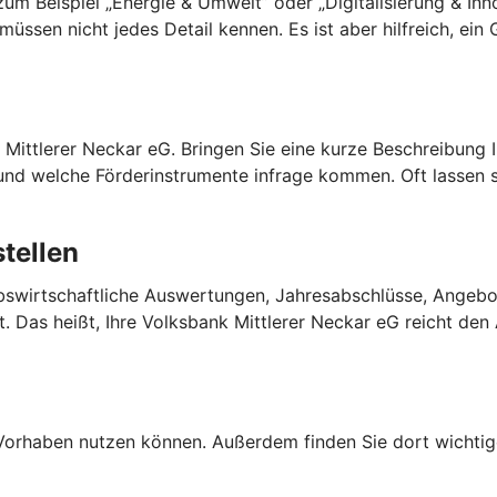
m Beispiel „Energie & Umwelt” oder „Digitalisierung & Inno
müssen nicht jedes Detail kennen. Es ist aber hilfreich, ei
k Mittlerer Neckar eG. Bringen Sie eine kurze Beschreibung
und welche Förderinstrumente infrage kommen. Oft lassen si
tellen
riebswirtschaftliche Auswertungen, Jahresabschlüsse, Angeb
Das heißt, Ihre Volksbank Mittlerer Neckar eG reicht den A
Ihr Vorhaben nutzen können. Außerdem finden Sie dort wich