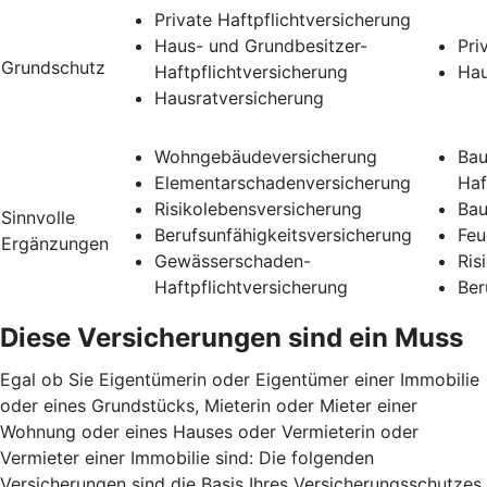
Private Haftpflichtversicherung
Haus- und Grundbesitzer-
Pri
Grundschutz
Haftpflichtversicherung
Hau
Hausratversicherung
Wohngebäudeversicherung
Bau
Elementarschadenversicherung
Haf
Risikolebensversicherung
Bau
Sinnvolle
Berufsunfähigkeitsversicherung
Feu
Ergänzungen
Gewässerschaden-
Ris
Haftpflichtversicherung
Ber
Diese Versicherungen sind ein Muss
Egal ob Sie Eigentümerin oder Eigentümer einer Immobilie
oder eines Grundstücks, Mieterin oder Mieter einer
Wohnung oder eines Hauses oder Vermieterin oder
Vermieter einer Immobilie sind: Die folgenden
Versicherungen sind die Basis Ihres Versicherungsschutzes.