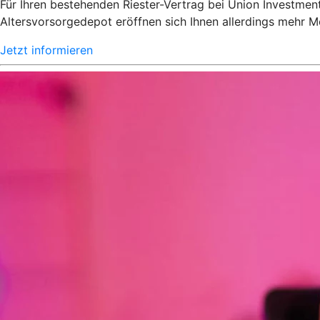
Für Ihren bestehenden Riester-Vertrag bei Union Investment
Altersvorsorgedepot eröffnen sich Ihnen allerdings mehr Mö
Jetzt informieren