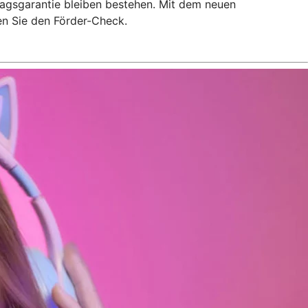
tragsgarantie bleiben bestehen. Mit dem neuen
hen Sie den Förder-Check.