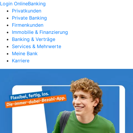
Login OnlineBanking
Privatkunden
Private Banking
Firmenkunden
Immobilie & Finanzierung
Banking & Verträge
Services & Mehrwerte
Meine Bank
Karriere